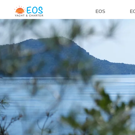
EOS
EO