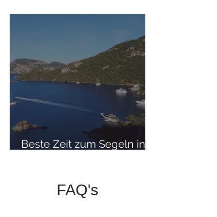
Segelurlaubs erwartet
Beste Zeit zum Segeln in
der Türkei
FAQ's