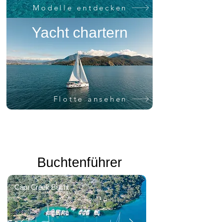
Modelle entdecken
Yacht chartern
Flotte ansehen
Buchtenführer
Capı Creek Bucht