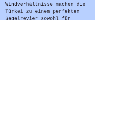
Windverhältnisse machen die 
Türkei zu einem perfekten 
Segelrevier sowohl für 
Anfänger als auch für 
erfahrene Segler.
Planen Sie Ihren Segelurlaub 
in der Türkei
	Egal zu welcher Zeit 
Sie sich für einen 
Segeltörn entscheiden – die 
Türkei bietet 
beeindruckende 
Landschaften, wunderschöne 
Ankerbuchten und 
unvergessliche Erlebnisse 
entlang der Mittelmeerküste.