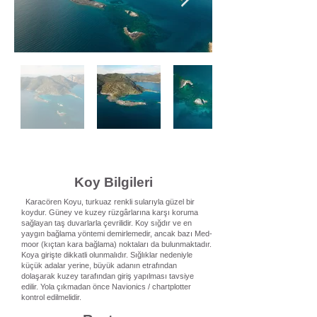
Koy Bilgileri
Karacören Koyu, turkuaz renkli sularıyla güzel bir
koydur. Güney ve kuzey rüzgârlarına karşı koruma
sağlayan taş duvarlarla çevrilidir. Koy sığdır ve en
yaygın bağlama yöntemi demirlemedir, ancak bazı Med-
moor (kıçtan kara bağlama) noktaları da bulunmaktadır.
Koya girişte dikkatli olunmalıdır. Sığlıklar nedeniyle
küçük adalar yerine, büyük adanın etrafından
dolaşarak kuzey tarafından giriş yapılması tavsiye
edilir. Yola çıkmadan önce Navionics / chartplotter
kontrol edilmelidir.