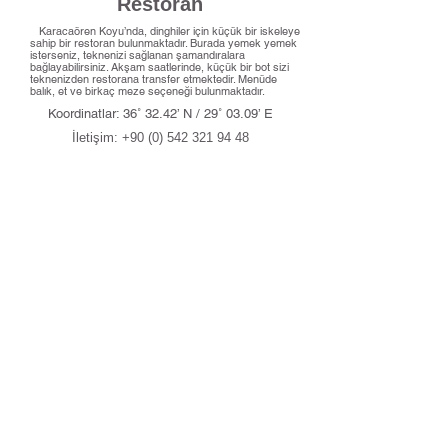
Restoran
Karacaören Koyu’nda, dinghiler için küçük bir iskeleye
sahip bir restoran bulunmaktadır. Burada yemek yemek
isterseniz, teknenizi sağlanan şamandıralara
bağlayabilirsiniz. Akşam saatlerinde, küçük bir bot sizi
teknenizden restorana transfer etmektedir. Menüde
balık, et ve birkaç meze seçeneği bulunmaktadır.
Koordinatlar: 36˚ 32.42’ N / 29˚ 03.09’ E
İletişim:
+90 (0) 542 321 94 48