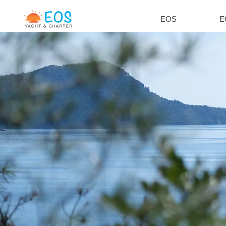
EOS
E