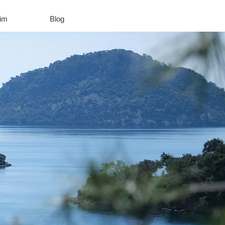
şim
Blog