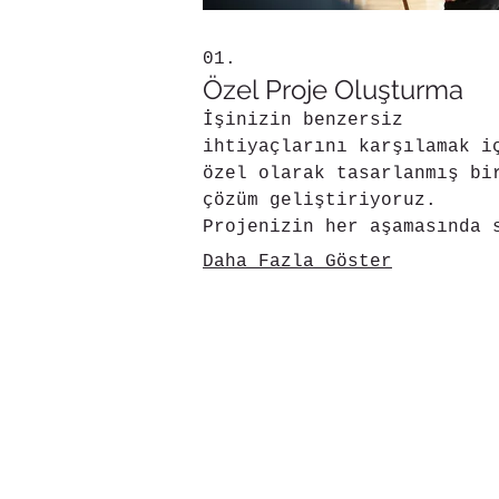
01.
Özel Proje Oluşturma
İşinizin benzersiz
ihtiyaçlarını karşılamak i
özel olarak tasarlanmış bi
çözüm geliştiriyoruz.
Projenizin her aşamasında 
destek olacak, hedeflerini
Daha Fazla Göster
ulaşmanıza yardımcı olacak
yenilikçi yaklaşımlar
sunuyoruz. Bu hizmet, spes
gereksinimlerinizi analiz
EOS Yach
EOS
ederek, size en uygun
sonuçları sağlamayı amaçla
İş birliği içinde çalışara
Filomuz
Hakkımızda
başarıyı birlikte inşa
Rotalar &
Sigorta
edeceğiz.