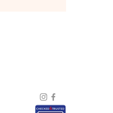
Blog
letişime Geçin
ız