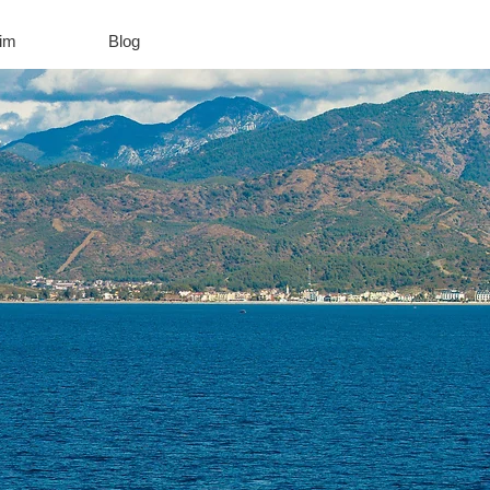
şim
Blog