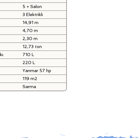
5 + Salon
3 Elektrikli
14,91 m
4,70 m
2,30 m
12,73 ton
kı:
710 L
220 L
Yanmar 57 hp
119 m2
Sarma