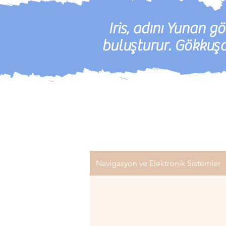
Iris, adını Yunan g
buluşturur. Gökkuşa
Navigasyon ve Elektronik Sistemler