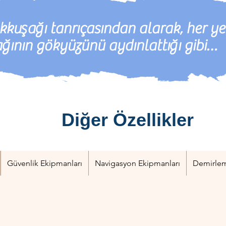
ökkuşağı tanrıçasından alarak, her ye
ğının gökyüzünü aydınlattığı gibi…
Diğer Özellikler
Güvenlik Ekipmanları
Navigasyon Ekipmanları
Demirlem