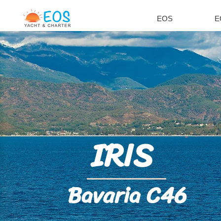
EOS
E
IRIS
Bavaria C46