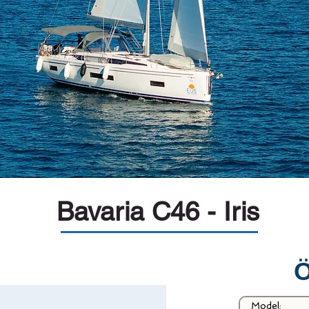
Bavaria C46 - Iris
Ö
Model: