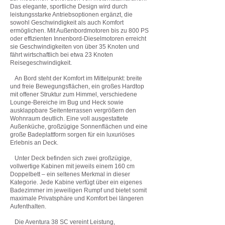
Das elegante, sportliche Design wird durch
leistungsstarke Antriebsoptionen ergänzt, die
sowohl Geschwindigkeit als auch Komfort
ermöglichen. Mit Außenbordmotoren bis zu 800 PS
oder effizienten Innenbord-Dieselmotoren erreicht
sie Geschwindigkeiten von über 35 Knoten und
fährt wirtschaftlich bei etwa 23 Knoten
Reisegeschwindigkeit.
An Bord steht der Komfort im Mittelpunkt: breite
und freie Bewegungsflächen, ein großes Hardtop
mit offener Struktur zum Himmel, verschiedene
Lounge-Bereiche im Bug und Heck sowie
ausklappbare Seitenterrassen vergrößern den
Wohnraum deutlich. Eine voll ausgestattete
Außenküche, großzügige Sonnenflächen und eine
große Badeplattform sorgen für ein luxuriöses
Erlebnis an Deck.
Unter Deck befinden sich zwei großzügige,
vollwertige Kabinen mit jeweils einem 160 cm
Doppelbett – ein seltenes Merkmal in dieser
Kategorie. Jede Kabine verfügt über ein eigenes
Badezimmer im jeweiligen Rumpf und bietet somit
maximale Privatsphäre und Komfort bei längeren
Aufenthalten.
Die Aventura 38 SC vereint Leistung,