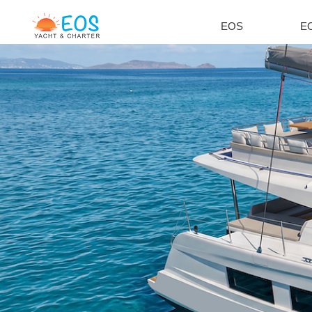
EOS
EO