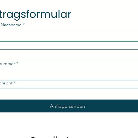
tragsformular
 Nachname
*
nnummer
*
chricht
*
Anfrage senden