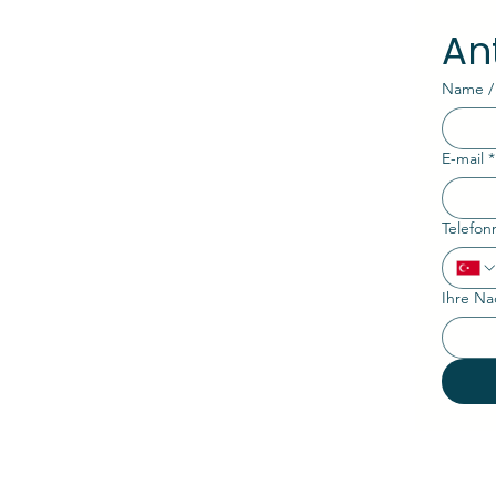
An
Name /
E-mail
*
Telefo
Ihre Na