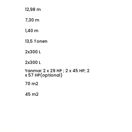
12,98 m
7,30 m
1,40 m
13,5 Tonen
2x300 L
2x300 L
Yanmar 2 x 29 HP ; 2 x 45 HP; 2
x 57 HP(optional)
70 m2
45 m2