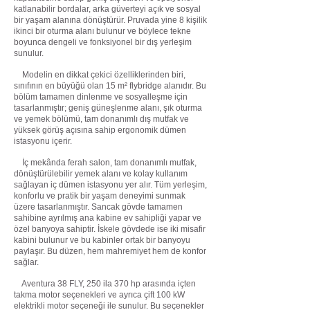
katlanabilir bordalar, arka güverteyi açık ve sosyal
bir yaşam alanına dönüştürür. Pruvada yine 8 kişilik
ikinci bir oturma alanı bulunur ve böylece tekne
boyunca dengeli ve fonksiyonel bir dış yerleşim
sunulur.
Modelin en dikkat çekici özelliklerinden biri,
sınıfının en büyüğü olan 15 m² flybridge alanıdır. Bu
bölüm tamamen dinlenme ve sosyalleşme için
tasarlanmıştır; geniş güneşlenme alanı, şık oturma
ve yemek bölümü, tam donanımlı dış mutfak ve
yüksek görüş açısına sahip ergonomik dümen
istasyonu içerir.
İç mekânda ferah salon, tam donanımlı mutfak,
dönüştürülebilir yemek alanı ve kolay kullanım
sağlayan iç dümen istasyonu yer alır. Tüm yerleşim,
konforlu ve pratik bir yaşam deneyimi sunmak
üzere tasarlanmıştır. Sancak gövde tamamen
sahibine ayrılmış ana kabine ev sahipliği yapar ve
özel banyoya sahiptir. İskele gövdede ise iki misafir
kabini bulunur ve bu kabinler ortak bir banyoyu
paylaşır. Bu düzen, hem mahremiyet hem de konfor
sağlar.
Aventura 38 FLY, 250 ila 370 hp arasında içten
takma motor seçenekleri ve ayrıca çift 100 kW
elektrikli motor seçeneği ile sunulur. Bu seçenekler