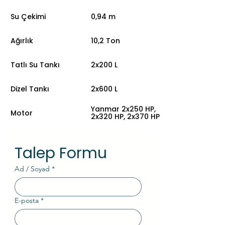
Su Çekimi
0,94 m
Ağırlık
10,2 Ton
Tatlı Su Tankı
2x200 L
Dizel Tankı
2x600 L
Yanmar 2x250 HP,
Motor
2x320 HP, 2x370 HP
Talep Formu
Ad / Soyad
*
E-posta
*